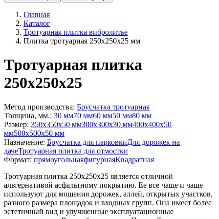
Главная
Каталог
Тротуарная плитка вибролитье
Плитка тротуарная 250x250x25 мм
Тротуарная плитка
250х250х25
Метод производства:
Брусчатка тротуарная
Толщина, мм.:
30 мм
70 мм
60 мм
50 мм
80 мм
Размер:
350х350х50 мм
300x300x30 мм
400х400х50
мм
500х500х50 мм
Назначение:
Брусчатка для парковки
Для дорожек на
даче
Тротуарная плитка для отмостки
Формат:
прямоугольная
фигурная
Квадратная
Тротуарная плитка 250х250х25 является отличной
альтернативой асфальтному покрытию. Ее все чаще и чаще
используют для мощения дорожек, аллей, открытых участков,
разного размера площадок и входных групп. Она имеет более
эстетичный вид и улучшенные эксплуатационные