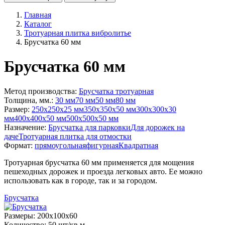
Главная
Каталог
Тротуарная плитка вибролитье
Брусчатка 60 мм
Брусчатка 60 мм
Метод производства:
Брусчатка тротуарная
Толщина, мм.:
30 мм
70 мм
50 мм
80 мм
Размер:
250x250x25 мм
350х350х50 мм
300x300x30
мм
400х400х50 мм
500х500х50 мм
Назначение:
Брусчатка для парковки
Для дорожек на
даче
Тротуарная плитка для отмостки
Формат:
прямоугольная
фигурная
Квадратная
Тротуарная брусчатка 60 мм применяется для мощения
пешеходных дорожек и проезда легковых авто. Ее можно
использовать как в городе, так и за городом.
Брусчатка
Размеры: 200x100x60
Количество: 50 шт/кв.м