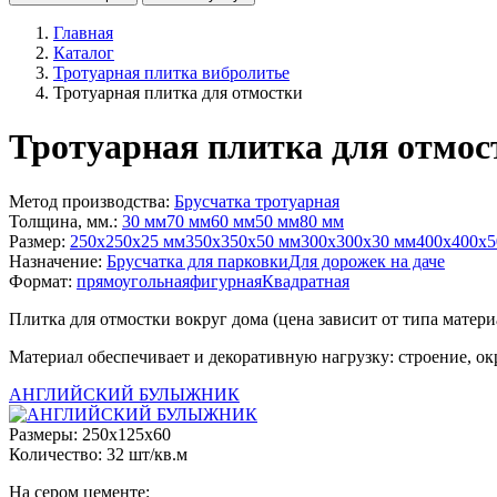
Главная
Каталог
Тротуарная плитка вибролитье
Тротуарная плитка для отмостки
Тротуарная плитка для отмос
Метод производства:
Брусчатка тротуарная
Толщина, мм.:
30 мм
70 мм
60 мм
50 мм
80 мм
Размер:
250x250x25 мм
350х350х50 мм
300x300x30 мм
400х400х5
Назначение:
Брусчатка для парковки
Для дорожек на даче
Формат:
прямоугольная
фигурная
Квадратная
Плитка для отмостки вокруг дома (цена зависит от типа матер
Материал обеспечивает и декоративную нагрузку: строение, о
АНГЛИЙСКИЙ БУЛЫЖНИК
Размеры: 250x125x60
Количество: 32 шт/кв.м
На сером цементе: