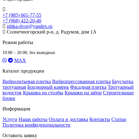
+7 (985) 661-77-55
+7 (968) 422-20-40
plitka-dvor@yandex.ru
Солнечногорский р-н, д. Радумля, дом 1А
Режим работы
10:00 – 20:00, без выходных
MAX
Каталог продукции
Вибролитьевая плитка
Вибропрессованная плитка
Брусчатка
тротуарная
Бордюрный камень
Фасадная плитка
Тротуарный
водосток
Крышка на столбы
Крышки на забор
Строительные
блоки
Информация
Услуги
Наши работы
Оплата и доставка
Контакты
Статьи
Политика конфиденциальности
Оставить заявку