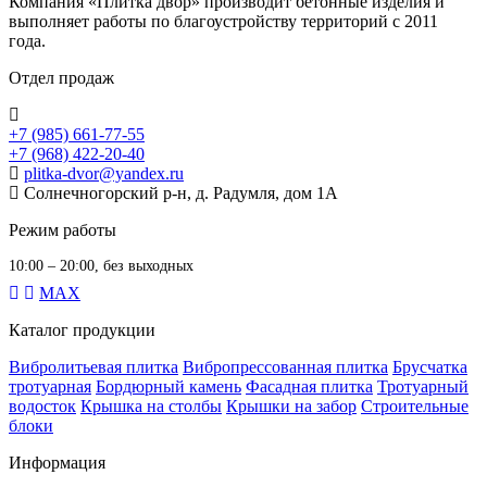
Компания «Плитка двор» производит бетонные изделия и
выполняет работы по благоустройству территорий с 2011
года.
Отдел продаж
+7 (985) 661-77-55
+7 (968) 422-20-40
plitka-dvor@yandex.ru
Солнечногорский р-н, д. Радумля, дом 1А
Режим работы
10:00 – 20:00, без выходных
MAX
Каталог продукции
Вибролитьевая плитка
Вибропрессованная плитка
Брусчатка
тротуарная
Бордюрный камень
Фасадная плитка
Тротуарный
водосток
Крышка на столбы
Крышки на забор
Строительные
блоки
Информация