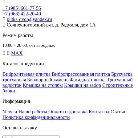
+7 (985) 661-77-55
+7 (968) 422-20-40
plitka-dvor@yandex.ru
Солнечногорский р-н, д. Радумля, дом 1А
Режим работы
10:00 – 20:00, без выходных
MAX
Каталог продукции
Вибролитьевая плитка
Вибропрессованная плитка
Брусчатка
тротуарная
Бордюрный камень
Фасадная плитка
Тротуарный
водосток
Крышка на столбы
Крышки на забор
Строительные
блоки
Информация
Услуги
Наши работы
Оплата и доставка
Контакты
Статьи
Политика конфиденциальности
Оставить заявку